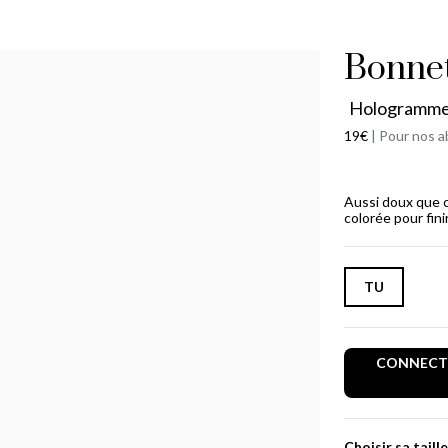
Bonnet
Hologramm
19€
|
Pour nos a
Aussi doux que c
colorée pour fini
TU
CONNECTE
Choisir sa taille