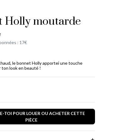
 Holly moutarde
e
bonnées : 17€
haud, le bonnet Holly apportei une touche
r ton look en beauté !
-TOI POUR LOUER OU ACHETER CETTE
PIÈCE