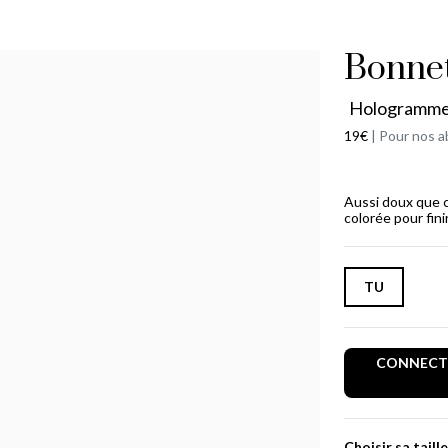
Bonnet
Hologramm
19€
|
Pour nos a
Aussi doux que c
colorée pour fini
TU
CONNECTE
Choisir sa taille