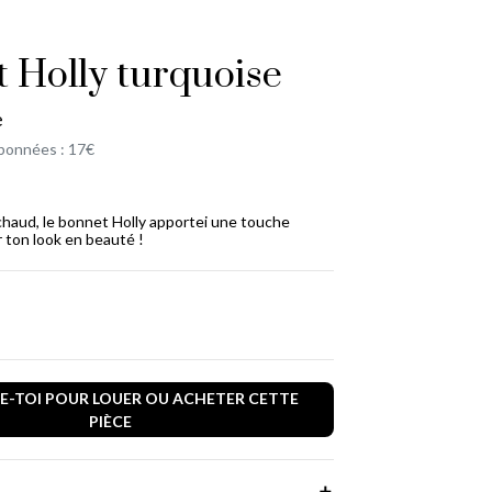
 Holly turquoise
e
bonnées : 17€
haud, le bonnet Holly apportei une touche
r ton look en beauté !
-TOI POUR LOUER OU ACHETER CETTE
PIÈCE