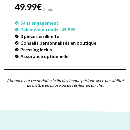
49.99€
/mois
Sans engagement
check_circle
Paiement au mois : 49.99€
check_circle
3 pièces en illimité
check_circle
Conseils personnalisés en boutique
check_circle
Pressing inclus
check_circle
Assurance optionnelle
check_circle
Abonnement reconduit à la fin de chaque période avec possibilité
de mettre en pause ou de résilier en un clic.