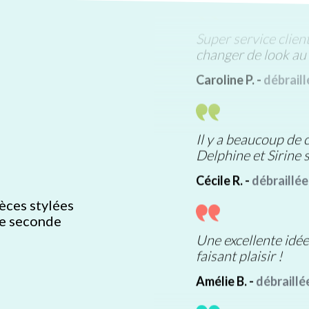
Super service client
changer de look au 
Caroline P. -
débrail
Il y a beaucoup de c
Delphine et Sirine 
Cécile R. -
débraillé
!
ièces stylées
Une excellente idé
de seconde
faisant plaisir !
Amélie B. -
débraillé