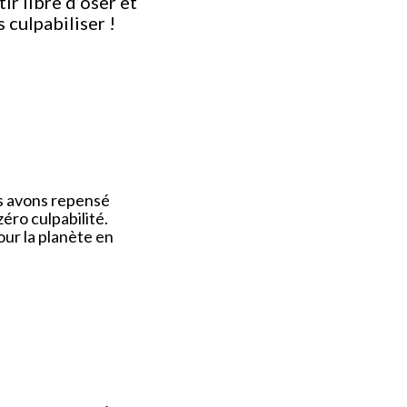
r libre d’oser et
 culpabiliser !
ous avons repensé
ro culpabilité.
ur la planète en