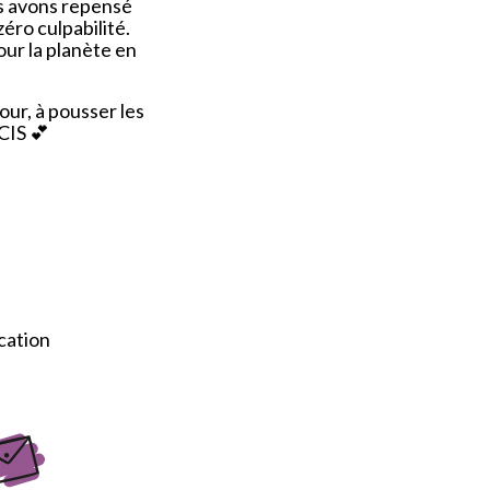
ous avons repensé
ro culpabilité.
ur la planète en
ur, à pousser les
CIS 💕
ocation