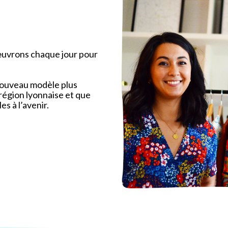
œuvrons chaque jour pour
nouveau modèle plus
région lyonnaise et que
es à l’avenir.
J’adore votre conc
étant locales. Vous 
de la mode !
Gabriele C. -
débrail