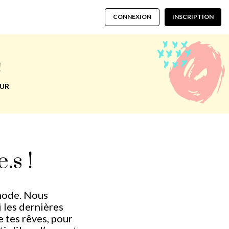
CONNEXION
INSCRIPTION
!
EUR
.s !
 mode. Nous
 les dernières
e tes rêves, pour