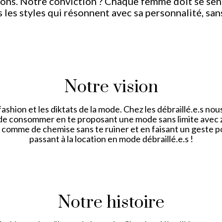
ions. Notre conviction ? Chaque femme doit se senti
 les styles qui résonnent avec sa personnalité, sans
Notre vision
fashion et les diktats de la mode. Chez les débraillé.e.s n
de consommer en te proposant une mode sans limite avec zé
 comme de chemise sans te ruiner et en faisant un geste po
passant à la location en mode débraillé.e.s !
Notre histoire