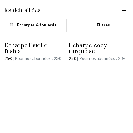
Catégories
clear
Tout
Vide-penderie
Écharpes & foulards
Filtres
apps
filter_list
Maternité
Écharpe Estelle fushia
Écharpe Zoey turquoise
Hauts
Écharpe Estelle
Écharpe Zoey
Mailles & sweats
fushia
turquoise
Vestes
25€
|
Pour nos abonnées : 23€
25€
|
Pour nos abonnées : 23€
Robes
Jupes
Pantalons & shorts
Combinaisons
Boucles d'oreilles
Colliers
Bracelets
Bagues
Accessoires cheveux
Sacs