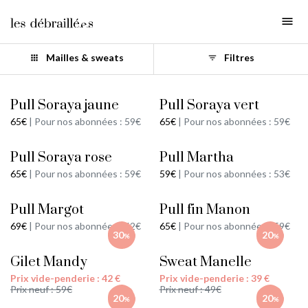
Catégories
clear
Tout
Vide-penderie
Mailles & sweats
Filtres
apps
filter_list
Maternité
Pull Soraya jaune
Pull Soraya vert
Hauts
Pull Soraya jaune
Pull Soraya vert
Mailles & sweats
65€
|
Pour nos abonnées : 59€
65€
|
Pour nos abonnées : 59€
Vestes
Pull Soraya rose
Pull Martha
Robes
Pull Soraya rose
Pull Martha
Jupes
65€
|
Pour nos abonnées : 59€
59€
|
Pour nos abonnées : 53€
Pantalons & shorts
Combinaisons
Pull Margot
Pull fin Manon
Pull Margot
Pull fin Manon
Boucles d'oreilles
69€
|
Pour nos abonnées : 62€
65€
|
Pour nos abonnées : 59€
Colliers
30
20
%
%
Bracelets
Gilet Mandy
Sweat Manelle
Gilet Mandy
Sweat Manelle
Bagues
Prix vide-penderie : 42 €
Prix vide-penderie : 39 €
Accessoires cheveux
Prix neuf :
59€
Prix neuf :
49€
Sacs
20
20
%
%